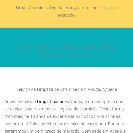
Limpa Chaminés Águeda, Vouga ao melhor preço do
Mercado
Assistência, Reparação e Manutenção de Caldeira,
Recuperador e Salamandra
Serviço de Limpeza de Chaminés em Vouga, Águeda
Antes de tudo, o
Limpa Chaminés
Vouga, é uma empresa que
se dedica essencialmente à limpeza de chaminés. Desta forma,
com mais de 10 anos de experiência os nossos profissionais
percorrem o País e prestam um serviço de excelência. Portanto,
garantimos um bom preço de mercado. Com sede em Aveiro a