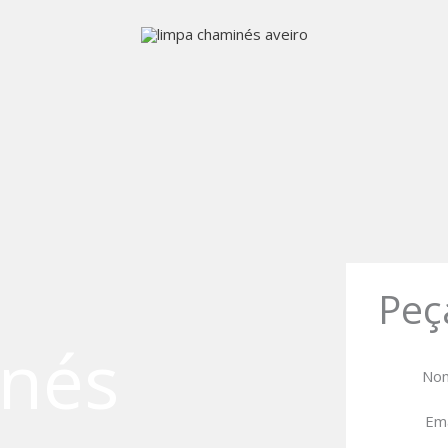
Peç
nés
No
Em