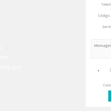
Tele
Código
Serv
s
ano
 dias ano
Com