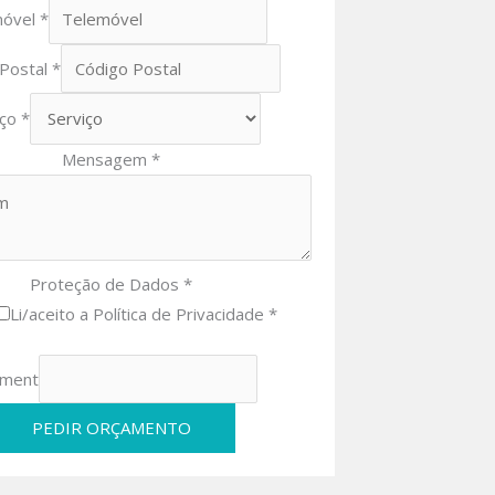
móvel
*
 Postal
*
iço
*
Mensagem
*
Proteção de Dados
*
Li/aceito a Política de Privacidade *
ment
PEDIR ORÇAMENTO