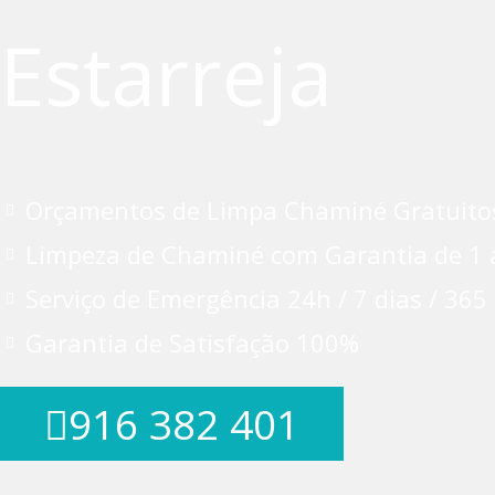
Estarreja
Orçamentos de Limpa Chaminé Gratuito
Limpeza de Chaminé com Garantia de 1 
Serviço de Emergência 24h / 7 dias / 365
Garantia de Satisfação 100%
916 382 401