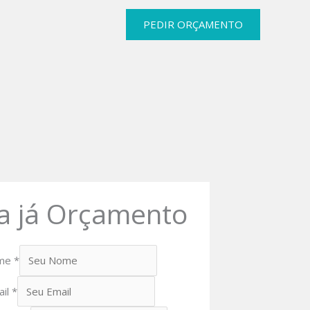
PEDIR ORÇAMENTO
a já Orçamento
me
*
ail
*