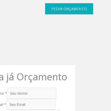
PEDIR ORÇAMENTO
a já Orçamento
me
*
ail
*