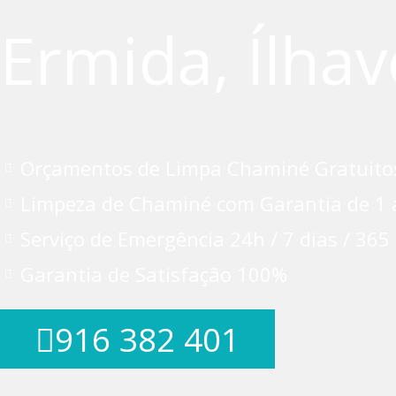
Ermida, Ílhav
Orçamentos de Limpa Chaminé Gratuito
Limpeza de Chaminé com Garantia de 1 
Serviço de Emergência 24h / 7 dias / 365
Garantia de Satisfação 100%
916 382 401