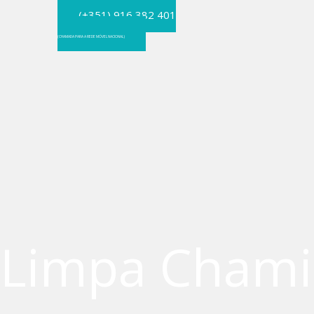
Skip
(+351) 916 382 401
to
(CHAMADA PARA A REDE MÓVEL NACIONAL)
content
Limpa Chami