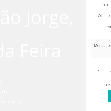
Tele
ão Jorge,
Código
Serv
da Feira
s
Ph
ano
 dias ano