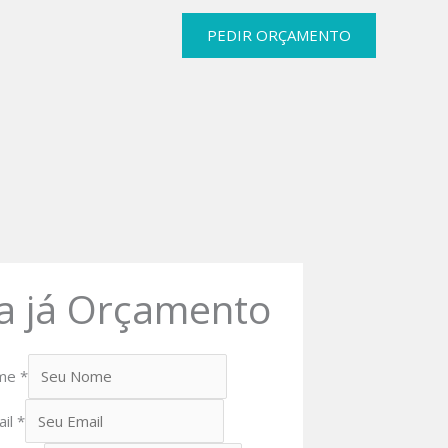
PEDIR ORÇAMENTO
a já Orçamento
me
*
ail
*