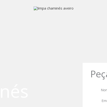
Peç
nés
No
Em