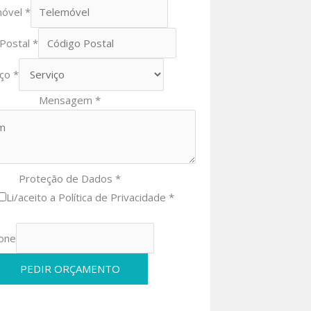
móvel
*
 Postal
*
iço
*
Mensagem
*
Proteção de Dados
*
Li/aceito a Política de Privacidade *
one
PEDIR ORÇAMENTO