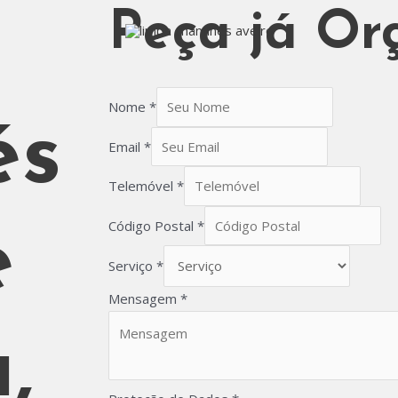
Peça já Or
Nome
*
és
Email
*
Telemóvel
*
Código Postal
*
e
Serviço
*
Mensagem
*
,