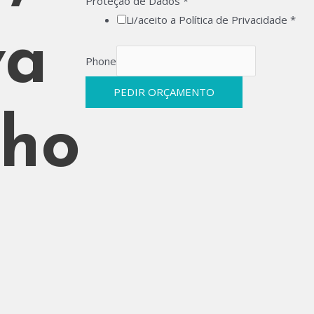
Proteção de Dados
*
Li/aceito a Política de Privacidade *
va
Phone
PEDIR ORÇAMENTO
nho