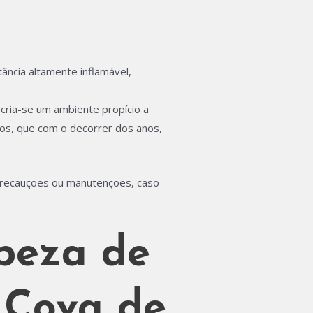
ncia altamente inflamável,
cria-se um ambiente propício a
mos, que com o decorrer dos anos,
 precauções ou manutenções, caso
peza de
 Cova de